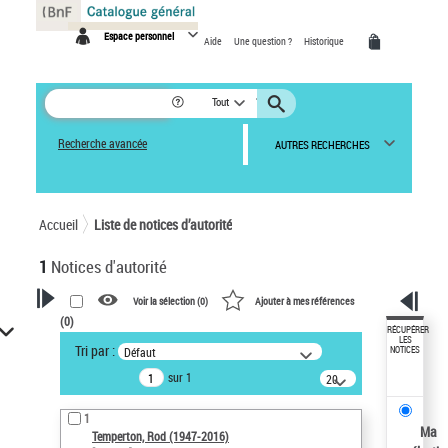
Panneau de gestion des cookies
Espace personnel
Aide
Une question ?
Historique
Tout
Recherche avancée
AUTRES RECHERCHES
Accueil
Liste de notices d’autorité
1
Notices d'autorité
Voir la sélection (
0
)
Ajouter à mes références
(
0
)
VOTRE RECHERCHE
RÉCUPÉRER
LES
Tri par :
Défaut
NOTICES
Recherche avancée dans les
sur 1
notices d’autorité
20
résultats/page
Œuvres liées à l'auteur :
1
Temperton, Rod (1947-2016)
Ma
Temperton, Rod (1947-2016)