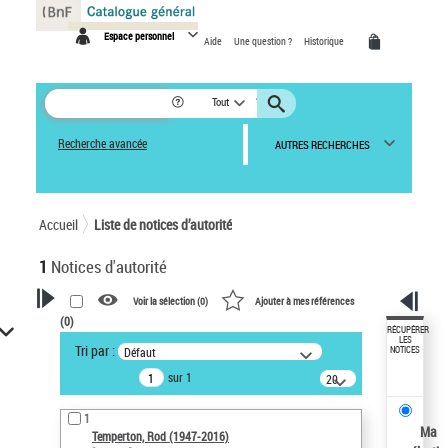
Panneau de gestion des cookies
Espace personnel
Aide
Une question ?
Historique
Tout
Recherche avancée
AUTRES RECHERCHES
Accueil
Liste de notices d’autorité
1
Notices d'autorité
Voir la sélection (
0
)
Ajouter à mes références
(
0
)
VOTRE RECHERCHE
RÉCUPÉRER
LES
Tri par :
Défaut
NOTICES
Recherche avancée dans les
sur 1
notices d’autorité
20
résultats/page
Œuvres liées à l'auteur :
1
Temperton, Rod (1947-2016)
Ma
Temperton, Rod (1947-2016)