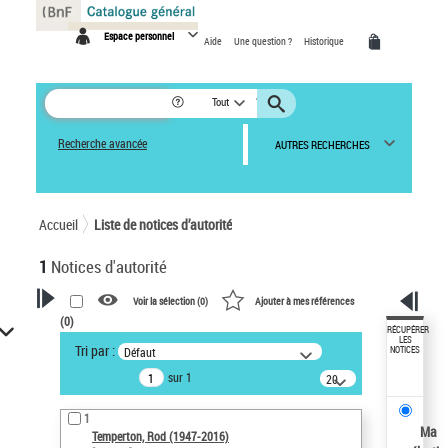
Panneau de gestion des cookies
Espace personnel
Aide
Une question ?
Historique
Tout
Recherche avancée
AUTRES RECHERCHES
Accueil
Liste de notices d’autorité
1
Notices d'autorité
Voir la sélection (
0
)
Ajouter à mes références
(
0
)
VOTRE RECHERCHE
RÉCUPÉRER
LES
Tri par :
Défaut
NOTICES
Recherche avancée dans les
sur 1
notices d’autorité
20
résultats/page
Œuvres liées à l'auteur :
1
Temperton, Rod (1947-2016)
Ma
Temperton, Rod (1947-2016)