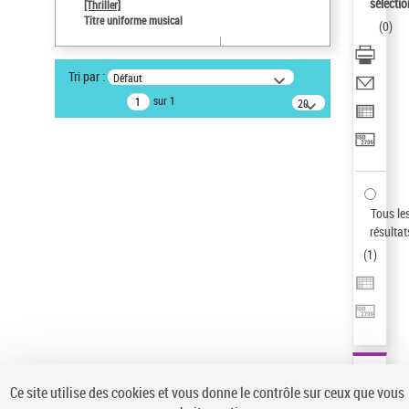
sélectio
[Thriller]
Auteur d’œuvre
Titre uniforme musical
(
0
)
Temperton, Rod (1947-2016)
Pays
Tri par :
Défaut
ne s'applique pas
sur 1
20
résultats/page
Statut de la notice d’autorité
Notice élémentaire
Sauvegarder votre recherche
AFFINER
Tous le
Type de notice d'autorité
résultat
(
1
)
Œuvre
(1)
Titre uniforme musical
(1)
Statut de la notice d’autorité
Pays
Auteur d’œuvre
Ce site utilise des cookies et vous donne le contrôle sur ceux que vous