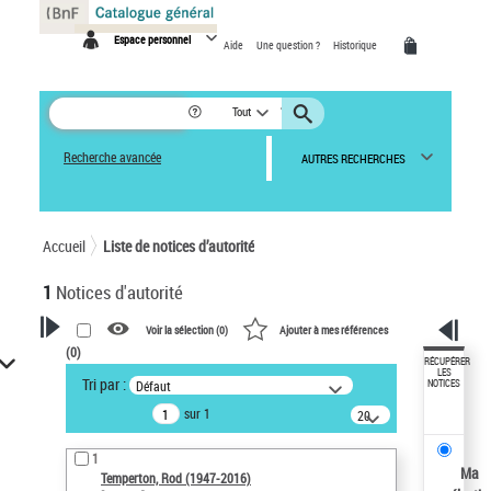
Panneau de gestion des cookies
Espace personnel
Aide
Une question ?
Historique
Tout
Recherche avancée
AUTRES RECHERCHES
Accueil
Liste de notices d’autorité
1
Notices d'autorité
Voir la sélection (
0
)
Ajouter à mes références
(
0
)
VOTRE RECHERCHE
RÉCUPÉRER
LES
Tri par :
Défaut
NOTICES
Recherche avancée dans les
sur 1
notices d’autorité
20
résultats/page
Œuvres liées à l'auteur :
1
Temperton, Rod (1947-2016)
Ma
Temperton, Rod (1947-2016)