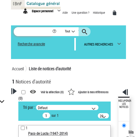
Panneau de gestion des cookies
Espace personnel
Aide
Une question ?
Historique
Tout
Recherche avancée
AUTRES RECHERCHES
Accueil
Liste de notices d’autorité
1
Notices d'autorité
Voir la sélection (
0
)
Ajouter à mes références
(
0
)
VOTRE RECHERCHE
RÉCUPÉRER
LES
Tri par :
Défaut
NOTICES
Recherche avancée dans les
sur 1
notices d’autorité
20
résultats/page
Œuvres liées à l'auteur :
1
Paco de Lucía (1947-2014)
Ma
Paco de Lucía (1947-2014)