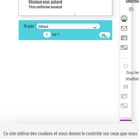
sélectio
[Musique pour guitare]
Auteur d’œuvre
Titre uniforme musical
(
0
)
Paco de Lucía (1947-2014)
Type de notice d'autorité
Tri par :
Défaut
Œuvre
sur 1
20
Sauvegarder votre recherche
résultats/page
AFFINER
Type de notice d'autorité
Œuvre
(1)
Tous le
Titre uniforme musical
(1)
résultat
(
1
)
Statut de la notice d’autorité
Pays
Auteur d’œuvre
Ce site utilise des cookies et vous donne le contrôle sur ceux que vous