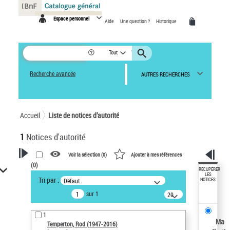
Panneau de gestion des cookies
Espace personnel
Aide
Une question ?
Historique
Tout
Recherche avancée
AUTRES RECHERCHES
Accueil
Liste de notices d’autorité
1
Notices d'autorité
Voir la sélection (
0
)
Ajouter à mes références
(
0
)
VOTRE RECHERCHE
RÉCUPÉRER
LES
Tri par :
Défaut
NOTICES
Recherche avancée dans les
sur 1
notices d’autorité
20
résultats/page
Œuvres liées à l'auteur :
1
Temperton, Rod (1947-2016)
Ma
Temperton, Rod (1947-2016)