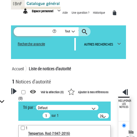
Panneau de gestion des cookies
Espace personnel
Aide
Une question ?
Historique
Tout
Recherche avancée
AUTRES RECHERCHES
Accueil
Liste de notices d’autorité
1
Notices d'autorité
Voir la sélection (
0
)
Ajouter à mes références
(
0
)
VOTRE RECHERCHE
RÉCUPÉRER
LES
Tri par :
Défaut
NOTICES
Recherche avancée dans les
sur 1
notices d’autorité
20
résultats/page
Œuvres liées à l'auteur :
1
Temperton, Rod (1947-2016)
Ma
Temperton, Rod (1947-2016)