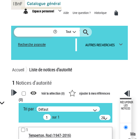
Panneau de gestion des cookies
Espace personnel
Aide
Une question ?
Historique
Tout
Recherche avancée
AUTRES RECHERCHES
Accueil
Liste de notices d’autorité
1
Notices d'autorité
Voir la sélection (
0
)
Ajouter à mes références
(
0
)
VOTRE RECHERCHE
RÉCUPÉRER
LES
Tri par :
Défaut
NOTICES
Recherche avancée dans les
sur 1
notices d’autorité
20
résultats/page
Œuvres liées à l'auteur :
1
Temperton, Rod (1947-2016)
Ma
Temperton, Rod (1947-2016)