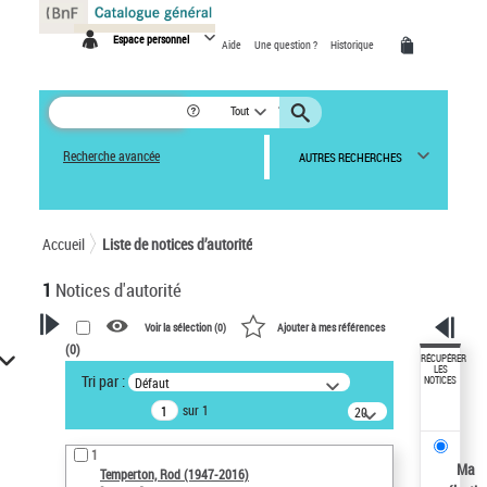
Panneau de gestion des cookies
Espace personnel
Aide
Une question ?
Historique
Tout
Recherche avancée
AUTRES RECHERCHES
Accueil
Liste de notices d’autorité
1
Notices d'autorité
Voir la sélection (
0
)
Ajouter à mes références
(
0
)
VOTRE RECHERCHE
RÉCUPÉRER
LES
Tri par :
Défaut
NOTICES
Recherche avancée dans les
sur 1
notices d’autorité
20
résultats/page
Œuvres liées à l'auteur :
1
Temperton, Rod (1947-2016)
Ma
Temperton, Rod (1947-2016)