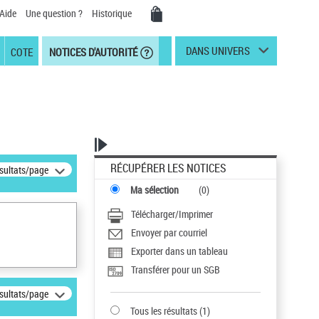
Aide
Une question ?
Historique
DANS UNIVERS
COTE
NOTICES D'AUTORITÉ
RÉCUPÉRER LES NOTICES
ésultats/page
Ma sélection
(
0
)
Télécharger/Imprimer
Envoyer par courriel
Exporter dans un tableau
Transférer pour un SGB
ésultats/page
Tous les résultats
(
1
)