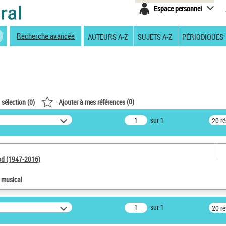
Espace personnel
Recherche avancée
AUTEURS A-Z
SUJETS A-Z
PÉRIODIQUES
(
0
)
 sélection (
0
)
Ajouter à mes références
sur 1
20 r
od (1947-2016)
e musical
sur 1
20 r