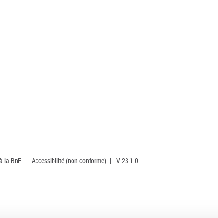
 à la BnF
|
Accessibilité (non conforme)
|
V 23.1.0