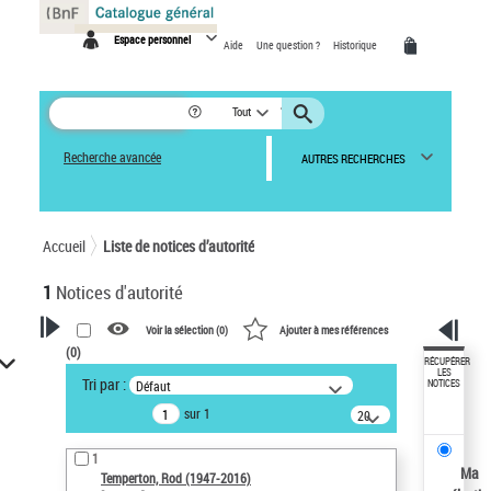
Panneau de gestion des cookies
Espace personnel
Aide
Une question ?
Historique
Tout
Recherche avancée
AUTRES RECHERCHES
Accueil
Liste de notices d’autorité
1
Notices d'autorité
Voir la sélection (
0
)
Ajouter à mes références
(
0
)
VOTRE RECHERCHE
RÉCUPÉRER
LES
Tri par :
Défaut
NOTICES
Recherche avancée dans les
sur 1
notices d’autorité
20
résultats/page
Œuvres liées à l'auteur :
1
Temperton, Rod (1947-2016)
Ma
Temperton, Rod (1947-2016)