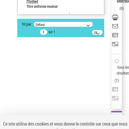
sélectio
[Thriller]
Pays
Titre uniforme musical
(
0
)
ne s'applique pas
Sauvegarder votre recherche
Tri par :
Défaut
AFFINER
sur 1
20
résultats/page
Type de notice d'autorité
Œuvre
(1)
Titre uniforme musical
(1)
Statut de la notice d’autorité
Tous le
résultat
Pays
(
1
)
Auteur d’œuvre
Ce site utilise des cookies et vous donne le contrôle sur ceux que vous