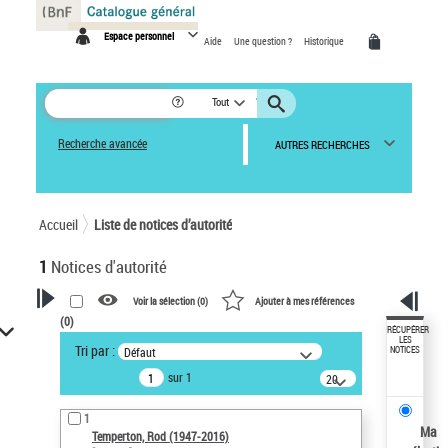
Panneau de gestion des cookies
Espace personnel
Aide
Une question ?
Historique
Tout
Recherche avancée
AUTRES RECHERCHES
Accueil
Liste de notices d’autorité
1
Notices d'autorité
Voir la sélection (
0
)
Ajouter à mes références
(
0
)
VOTRE RECHERCHE
RÉCUPÉRER
LES
Tri par :
Défaut
NOTICES
Recherche avancée dans les
sur 1
notices d’autorité
20
résultats/page
Œuvres liées à l'auteur :
1
Temperton, Rod (1947-2016)
Ma
Temperton, Rod (1947-2016)