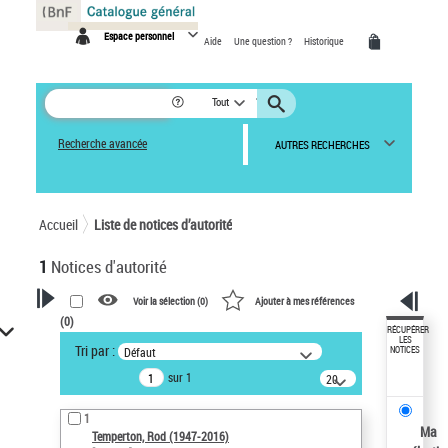
Panneau de gestion des cookies
Espace personnel
Aide
Une question ?
Historique
Tout
Recherche avancée
AUTRES RECHERCHES
Accueil
Liste de notices d’autorité
1
Notices d'autorité
Voir la sélection (
0
)
Ajouter à mes références
(
0
)
VOTRE RECHERCHE
RÉCUPÉRER
LES
Tri par :
Défaut
NOTICES
Recherche avancée dans les
sur 1
notices d’autorité
20
résultats/page
Œuvres liées à l'auteur :
1
Temperton, Rod (1947-2016)
Ma
Temperton, Rod (1947-2016)