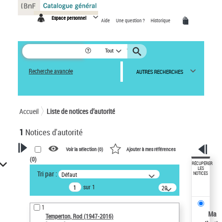
Panneau de gestion des cookies
Espace personnel
Aide
Une question ?
Historique
Tout
Recherche avancée
AUTRES RECHERCHES
Accueil
Liste de notices d’autorité
1
Notices d'autorité
Voir la sélection (
0
)
Ajouter à mes références
(
0
)
VOTRE RECHERCHE
RÉCUPÉRER
LES
Tri par :
Défaut
NOTICES
Recherche avancée dans les
sur 1
notices d’autorité
20
résultats/page
Œuvres liées à l'auteur :
1
Temperton, Rod (1947-2016)
Ma
Temperton, Rod (1947-2016)