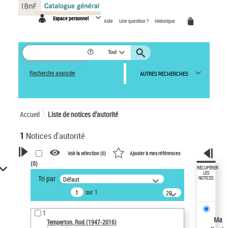
Panneau de gestion des cookies
Espace personnel
Aide
Une question ?
Historique
Tout
Recherche avancée
AUTRES RECHERCHES
Accueil
Liste de notices d’autorité
1
Notices d'autorité
Voir la sélection (
0
)
Ajouter à mes références
(
0
)
VOTRE RECHERCHE
RÉCUPÉRER
LES
Tri par :
Défaut
NOTICES
Recherche avancée dans les
sur 1
notices d’autorité
20
résultats/page
Œuvres liées à l'auteur :
1
Temperton, Rod (1947-2016)
Ma
Temperton, Rod (1947-2016)