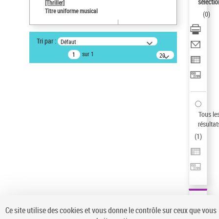
sélectio
[Thriller]
Type de notice d'autorité
Titre uniforme musical
(
0
)
Œuvre
Sauvegarder votre recherche
Tri par :
Défaut
AFFINER
sur 1
20
résultats/page
Type de notice d'autorité
Œuvre
(1)
Titre uniforme musical
(1)
Statut de la notice d’autorité
Tous le
résultat
Pays
(
1
)
Auteur d’œuvre
Ce site utilise des cookies et vous donne le contrôle sur ceux que vous