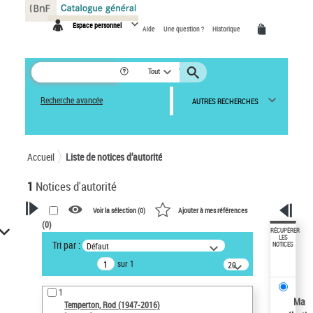
Panneau de gestion des cookies
Espace personnel
Aide
Une question ?
Historique
Tout
Recherche avancée
AUTRES RECHERCHES
Accueil
Liste de notices d’autorité
1
Notices d'autorité
Voir la sélection (
0
)
Ajouter à mes références
(
0
)
VOTRE RECHERCHE
RÉCUPÉRER
LES
Tri par :
Défaut
NOTICES
Recherche avancée dans les
sur 1
notices d’autorité
20
résultats/page
Œuvres liées à l'auteur :
1
Temperton, Rod (1947-2016)
Ma
Temperton, Rod (1947-2016)