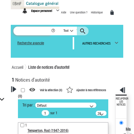
Panneau de gestion des cookies
Espace personnel
Aide
Une question ?
Historique
Tout
Recherche avancée
AUTRES RECHERCHES
Accueil
Liste de notices d’autorité
1
Notices d'autorité
Voir la sélection (
0
)
Ajouter à mes références
(
0
)
VOTRE RECHERCHE
RÉCUPÉRER
LES
Tri par :
Défaut
NOTICES
Recherche avancée dans les
sur 1
notices d’autorité
20
résultats/page
Œuvres liées à l'auteur :
1
Temperton, Rod (1947-2016)
Ma
Temperton, Rod (1947-2016)