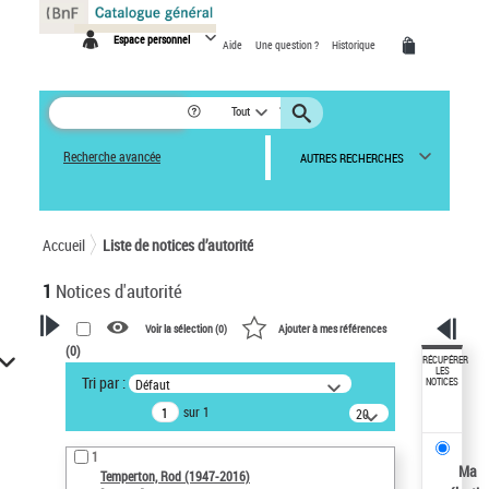
Panneau de gestion des cookies
Espace personnel
Aide
Une question ?
Historique
Tout
Recherche avancée
AUTRES RECHERCHES
Accueil
Liste de notices d’autorité
1
Notices d'autorité
Voir la sélection (
0
)
Ajouter à mes références
(
0
)
VOTRE RECHERCHE
RÉCUPÉRER
LES
Tri par :
Défaut
NOTICES
Recherche avancée dans les
sur 1
notices d’autorité
20
résultats/page
Œuvres liées à l'auteur :
1
Temperton, Rod (1947-2016)
Ma
Temperton, Rod (1947-2016)