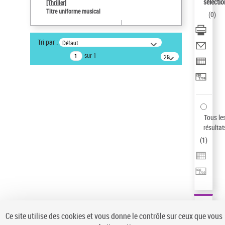
Sauvegarder votre recherche
sélectio
[Thriller]
Titre uniforme musical
(
0
)
AFFINER
Type de notice d'autorité
Tri par :
Défaut
Œuvre
(1)
sur 1
20
résultats/page
Titre uniforme musical
(1)
Statut de la notice d’autorité
Pays
Auteur d’œuvre
Tous le
résultat
(
1
)
Ce site utilise des cookies et vous donne le contrôle sur ceux que vous