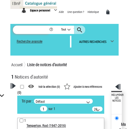
Panneau de gestion des cookies
Espace personnel
Aide
Une question ?
Historique
Tout
Recherche avancée
AUTRES RECHERCHES
Accueil
Liste de notices d’autorité
1
Notices d'autorité
Voir la sélection (
0
)
Ajouter à mes références
(
0
)
VOTRE RECHERCHE
RÉCUPÉRER
LES
Tri par :
Défaut
NOTICES
Recherche avancée dans les
sur 1
notices d’autorité
20
résultats/page
Œuvres liées à l'auteur :
1
Temperton, Rod (1947-2016)
Ma
Temperton, Rod (1947-2016)