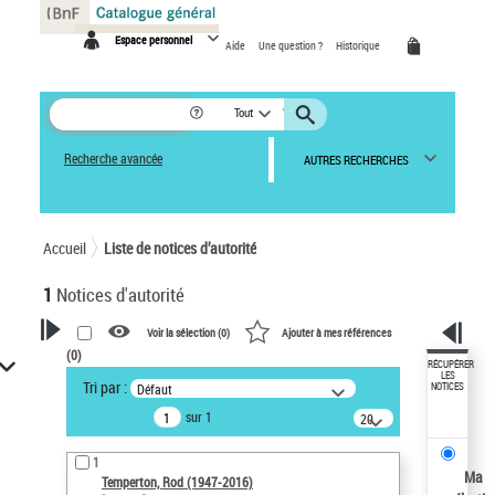
Panneau de gestion des cookies
Espace personnel
Aide
Une question ?
Historique
Tout
Recherche avancée
AUTRES RECHERCHES
Accueil
Liste de notices d’autorité
1
Notices d'autorité
Voir la sélection (
0
)
Ajouter à mes références
(
0
)
VOTRE RECHERCHE
RÉCUPÉRER
LES
Tri par :
Défaut
NOTICES
Recherche avancée dans les
sur 1
notices d’autorité
20
résultats/page
Œuvres liées à l'auteur :
1
Temperton, Rod (1947-2016)
Ma
Temperton, Rod (1947-2016)