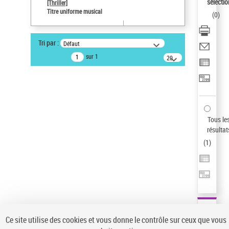
Sauvegarder votre recherche
sélectio
[Thriller]
Titre uniforme musical
(
0
)
AFFINER
Type de notice d'autorité
Tri par :
Défaut
Œuvre
(1)
sur 1
20
résultats/page
Titre uniforme musical
(1)
Statut de la notice d’autorité
Pays
Auteur d’œuvre
Tous le
résultat
(
1
)
Ce site utilise des cookies et vous donne le contrôle sur ceux que vous