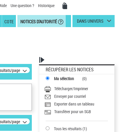
Aide
Une question ?
Historique
DANS UNIVERS
COTE
NOTICES D'AUTORITÉ
RÉCUPÉRER LES NOTICES
ésultats/page
Ma sélection
(
0
)
Télécharger/Imprimer
Envoyer par courriel
Exporter dans un tableau
Transférer pour un SGB
ésultats/page
Tous les résultats
(
1
)