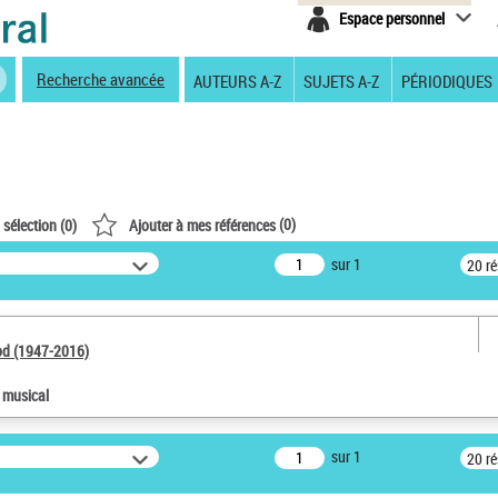
Espace personnel
Recherche avancée
AUTEURS A-Z
SUJETS A-Z
PÉRIODIQUES
(
0
)
 sélection (
0
)
Ajouter à mes références
sur 1
20 r
od (1947-2016)
e musical
sur 1
20 r