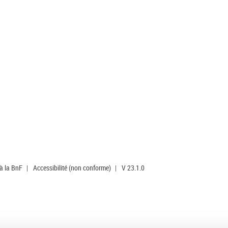
 à la BnF
|
Accessibilité (non conforme)
|
V 23.1.0