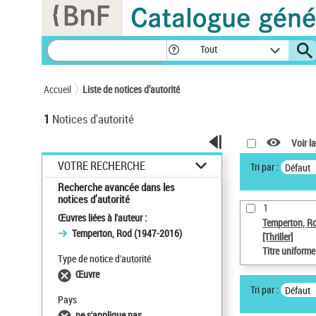
Panneau de gestion des cookies
Tout
Accueil
Liste de notices d’autorité
1
Notices d'autorité
Voir la
VOTRE RECHERCHE
Tri par :
Défaut
Recherche avancée dans les
notices d’autorité
1
Œuvres liées à l'auteur :
Temperton, R
Temperton, Rod (1947-2016)
[Thriller]
Titre uniform
Type de notice d'autorité
Œuvre
Tri par :
Défaut
Pays
ne s'applique pas