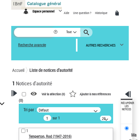
Panneau de gestion des cookies
Espace personnel
Aide
Une question ?
Historique
Tout
Recherche avancée
AUTRES RECHERCHES
Accueil
Liste de notices d’autorité
1
Notices d'autorité
Voir la sélection (
0
)
Ajouter à mes références
(
0
)
VOTRE RECHERCHE
RÉCUPÉRER
LES
Tri par :
Défaut
NOTICES
Recherche avancée dans les
sur 1
notices d’autorité
20
résultats/page
Œuvres liées à l'auteur :
1
Temperton, Rod (1947-2016)
Ma
Temperton, Rod (1947-2016)