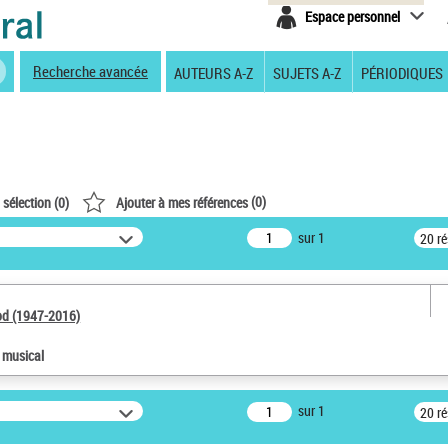
Espace personnel
Recherche avancée
AUTEURS A-Z
SUJETS A-Z
PÉRIODIQUES
(
0
)
 sélection (
0
)
Ajouter à mes références
sur 1
20 r
od (1947-2016)
e musical
sur 1
20 r