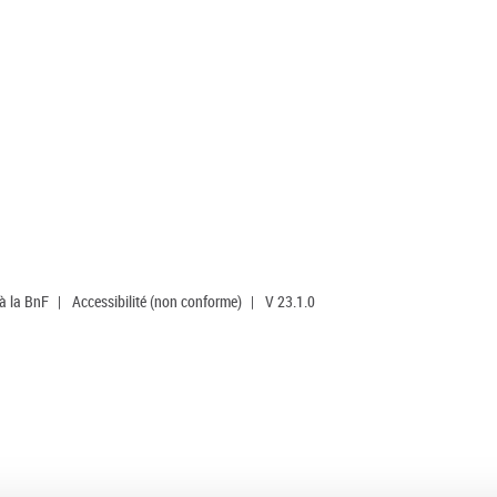
 à la BnF
|
Accessibilité (non conforme)
|
V 23.1.0