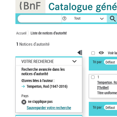
Panneau de gestion des cookies
Tout
Accueil
Liste de notices d’autorité
1
Notices d'autorité
Voir la
VOTRE RECHERCHE
Tri par :
Défaut
Recherche avancée dans les
notices d’autorité
1
Œuvres liées à l'auteur :
Temperton, R
Temperton, Rod (1947-2016)
[Thriller]
Titre uniform
Pays
ne s'applique pas
Tri par :
Défaut
Sauvegarder votre recherche