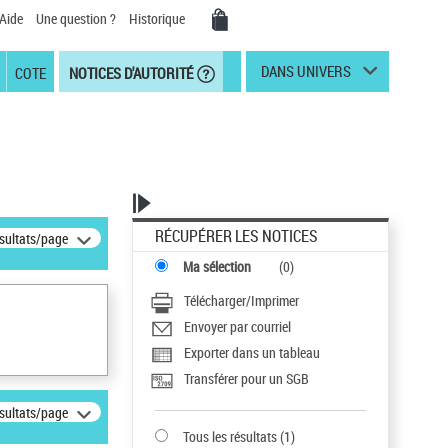
Aide
Une question ?
Historique
DANS UNIVERS
COTE
NOTICES D'AUTORITÉ
RÉCUPÉRER LES NOTICES
ésultats/page
Ma sélection
(
0
)
Télécharger/Imprimer
Envoyer par courriel
Exporter dans un tableau
Transférer pour un SGB
ésultats/page
Tous les résultats
(
1
)