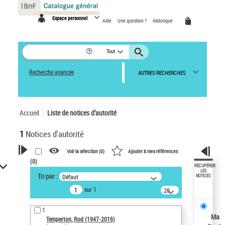
Panneau de gestion des cookies
Espace personnel
Aide
Une question ?
Historique
Tout
Recherche avancée
AUTRES RECHERCHES
Accueil
Liste de notices d’autorité
1
Notices d'autorité
Voir la sélection (
0
)
Ajouter à mes références
(
0
)
VOTRE RECHERCHE
RÉCUPÉRER
LES
Tri par :
Défaut
NOTICES
Recherche avancée dans les
sur 1
notices d’autorité
20
résultats/page
Œuvres liées à l'auteur :
1
Temperton, Rod (1947-2016)
Ma
Temperton, Rod (1947-2016)