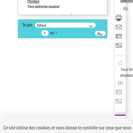
Sauvegarder votre recherche
sélectio
[Thriller]
Titre uniforme musical
(
0
)
AFFINER
Type de notice d'autorité
Tri par :
Défaut
Œuvre
(1)
sur 1
20
résultats/page
Titre uniforme musical
(1)
Statut de la notice d’autorité
Pays
Auteur d’œuvre
Tous le
résultat
(
1
)
Ce site utilise des cookies et vous donne le contrôle sur ceux que vous