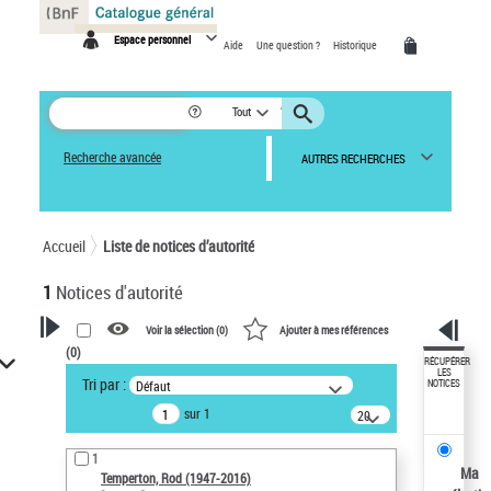
Panneau de gestion des cookies
Espace personnel
Aide
Une question ?
Historique
Tout
Recherche avancée
AUTRES RECHERCHES
Accueil
Liste de notices d’autorité
1
Notices d'autorité
Voir la sélection (
0
)
Ajouter à mes références
(
0
)
VOTRE RECHERCHE
RÉCUPÉRER
LES
Tri par :
Défaut
NOTICES
Recherche avancée dans les
sur 1
notices d’autorité
20
résultats/page
Œuvres liées à l'auteur :
1
Temperton, Rod (1947-2016)
Ma
Temperton, Rod (1947-2016)