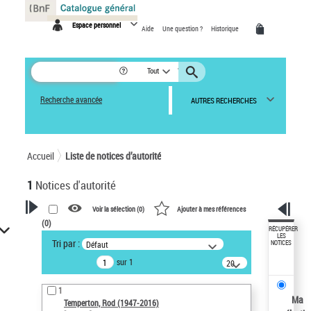
Panneau de gestion des cookies
Espace personnel
Aide
Une question ?
Historique
Tout
Recherche avancée
AUTRES RECHERCHES
Accueil
Liste de notices d’autorité
1
Notices d'autorité
Voir la sélection (
0
)
Ajouter à mes références
(
0
)
VOTRE RECHERCHE
RÉCUPÉRER
LES
Tri par :
Défaut
NOTICES
Recherche avancée dans les
sur 1
notices d’autorité
20
résultats/page
Œuvres liées à l'auteur :
1
Temperton, Rod (1947-2016)
Ma
Temperton, Rod (1947-2016)