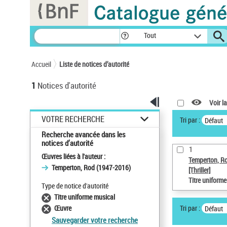
Panneau de gestion des cookies
Tout
Accueil
Liste de notices d’autorité
1
Notices d'autorité
Voir la
VOTRE RECHERCHE
Tri par :
Défaut
Recherche avancée dans les
notices d’autorité
1
Œuvres liées à l'auteur :
Temperton, R
Temperton, Rod (1947-2016)
[Thriller]
Titre uniform
Type de notice d'autorité
Titre uniforme musical
Tri par :
Œuvre
Défaut
Sauvegarder votre recherche