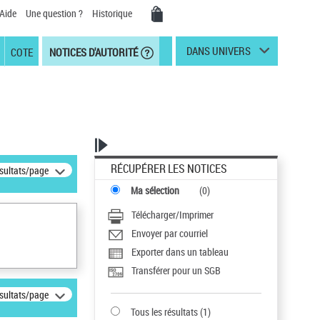
Aide
Une question ?
Historique
DANS UNIVERS
COTE
NOTICES D'AUTORITÉ
RÉCUPÉRER LES NOTICES
ésultats/page
Ma sélection
(
0
)
Télécharger/Imprimer
Envoyer par courriel
Exporter dans un tableau
Transférer pour un SGB
ésultats/page
Tous les résultats
(
1
)