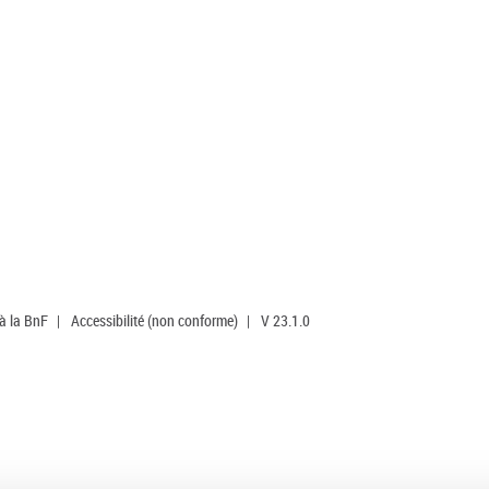
 à la BnF
|
Accessibilité (non conforme)
|
V 23.1.0