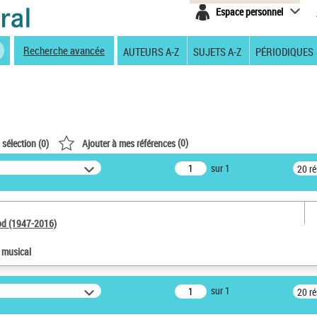
Espace personnel
Recherche avancée
AUTEURS A-Z
SUJETS A-Z
PÉRIODIQUES
(
0
)
 sélection (
0
)
Ajouter à mes références
sur 1
20 r
od (1947-2016)
e musical
sur 1
20 r