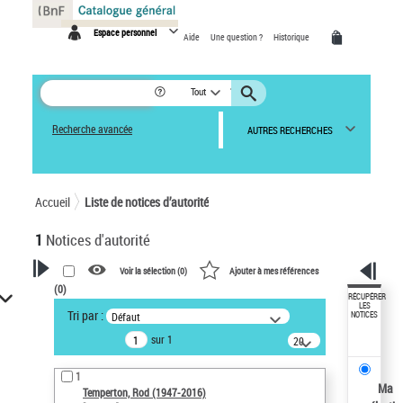
Panneau de gestion des cookies
Espace personnel
Aide
Une question ?
Historique
Tout
Recherche avancée
AUTRES RECHERCHES
Accueil
Liste de notices d’autorité
1
Notices d'autorité
Voir la sélection (
0
)
Ajouter à mes références
(
0
)
VOTRE RECHERCHE
RÉCUPÉRER
LES
Tri par :
Défaut
NOTICES
Recherche avancée dans les
sur 1
notices d’autorité
20
résultats/page
Œuvres liées à l'auteur :
1
Temperton, Rod (1947-2016)
Ma
Temperton, Rod (1947-2016)