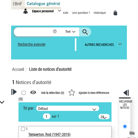
Panneau de gestion des cookies
Espace personnel
Aide
Une question ?
Historique
Tout
Recherche avancée
AUTRES RECHERCHES
Accueil
Liste de notices d’autorité
1
Notices d'autorité
Voir la sélection (
0
)
Ajouter à mes références
(
0
)
VOTRE RECHERCHE
RÉCUPÉRER
LES
Tri par :
Défaut
NOTICES
Recherche avancée dans les
sur 1
notices d’autorité
20
résultats/page
Œuvres liées à l'auteur :
1
Temperton, Rod (1947-2016)
Ma
Temperton, Rod (1947-2016)