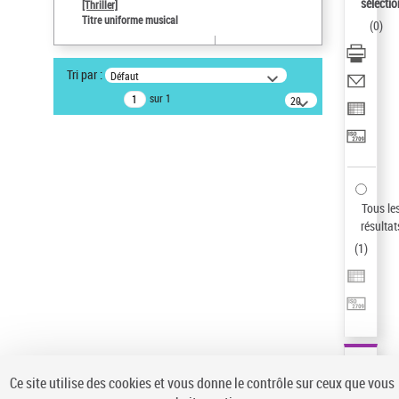
Sauvegarder votre recherche
sélectio
[Thriller]
Titre uniforme musical
(
0
)
AFFINER
Type de notice d'autorité
Tri par :
Défaut
Œuvre
(1)
sur 1
20
résultats/page
Titre uniforme musical
(1)
Statut de la notice d’autorité
Pays
Auteur d’œuvre
Tous le
résultat
(
1
)
Ce site utilise des cookies et vous donne le contrôle sur ceux que vous