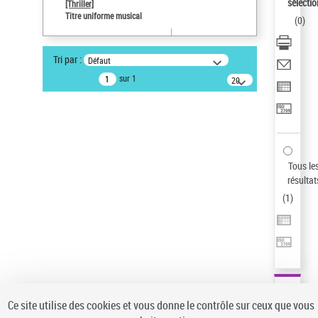
sélectio
[Thriller]
Pays
Titre uniforme musical
(
0
)
ne s'applique pas
Sauvegarder votre recherche
Tri par :
Défaut
AFFINER
sur 1
20
résultats/page
Type de notice d'autorité
Œuvre
(1)
Titre uniforme musical
(1)
Statut de la notice d’autorité
Tous le
résultat
Pays
(
1
)
Auteur d’œuvre
Ce site utilise des cookies et vous donne le contrôle sur ceux que vous