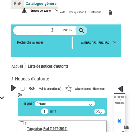
Panneau de gestion des cookies
Espace personnel
Aide
Une question ?
Historique
Tout
Recherche avancée
AUTRES RECHERCHES
Accueil
Liste de notices d’autorité
1
Notices d'autorité
Voir la sélection (
0
)
Ajouter à mes références
(
0
)
VOTRE RECHERCHE
RÉCUPÉRER
LES
Tri par :
Défaut
NOTICES
Recherche avancée dans les
sur 1
notices d’autorité
20
résultats/page
Œuvres liées à l'auteur :
1
Temperton, Rod (1947-2016)
Ma
Temperton, Rod (1947-2016)