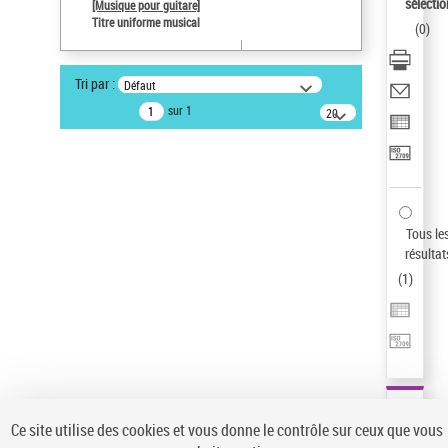
sélectio
[Musique pour guitare]
Pays
Titre uniforme musical
(
0
)
ne s'applique pas
Type de notice d'autorité
Tri par :
Défaut
Œuvre
sur 1
20
Titre uniforme musical
résultats/page
Sauvegarder votre recherche
AFFINER
Type de notice d'autorité
Tous le
Œuvre
(1)
résultat
Titre uniforme musical
(1)
(
1
)
Statut de la notice d’autorité
Pays
Auteur d’œuvre
Ce site utilise des cookies et vous donne le contrôle sur ceux que vous