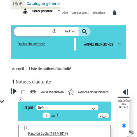
Panneau de gestion des cookies
Espace personnel
Aide
Une question ?
Historique
Tout
Recherche avancée
AUTRES RECHERCHES
Accueil
Liste de notices d’autorité
1
Notices d'autorité
Voir la sélection (
0
)
Ajouter à mes références
(
0
)
VOTRE RECHERCHE
RÉCUPÉRER
LES
Tri par :
Défaut
NOTICES
Recherche avancée dans les
sur 1
notices d’autorité
20
résultats/page
Œuvres liées à l'auteur :
1
Paco de Lucía (1947-2014)
Ma
Paco de Lucía (1947-2014)