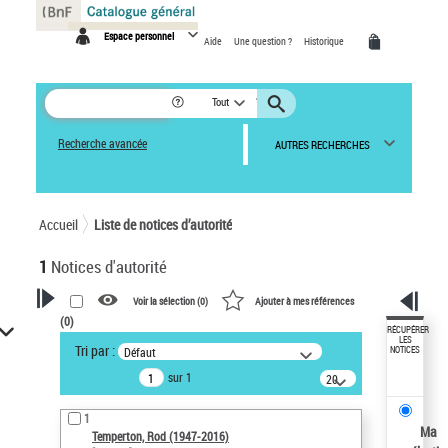
Panneau de gestion des cookies
Espace personnel
Aide
Une question ?
Historique
Tout
Recherche avancée
AUTRES RECHERCHES
Accueil
Liste de notices d’autorité
1
Notices d'autorité
Voir la sélection (
0
)
Ajouter à mes références
(
0
)
VOTRE RECHERCHE
RÉCUPÉRER
LES
Tri par :
Défaut
NOTICES
Recherche avancée dans les
sur 1
notices d’autorité
20
résultats/page
Œuvres liées à l'auteur :
1
Temperton, Rod (1947-2016)
Ma
Temperton, Rod (1947-2016)