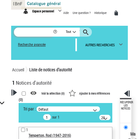
Panneau de gestion des cookies
Espace personnel
Aide
Une question ?
Historique
Tout
Recherche avancée
AUTRES RECHERCHES
Accueil
Liste de notices d’autorité
1
Notices d'autorité
Voir la sélection (
0
)
Ajouter à mes références
(
0
)
VOTRE RECHERCHE
RÉCUPÉRER
LES
Tri par :
Défaut
NOTICES
Recherche avancée dans les
sur 1
notices d’autorité
20
résultats/page
Œuvres liées à l'auteur :
1
Temperton, Rod (1947-2016)
Ma
Temperton, Rod (1947-2016)