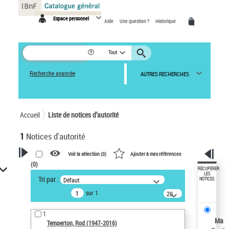
Panneau de gestion des cookies
Espace personnel
Aide
Une question ?
Historique
Tout
Recherche avancée
AUTRES RECHERCHES
Accueil
Liste de notices d’autorité
1
Notices d'autorité
Voir la sélection (
0
)
Ajouter à mes références
(
0
)
VOTRE RECHERCHE
RÉCUPÉRER
LES
Tri par :
Défaut
NOTICES
Recherche avancée dans les
sur 1
notices d’autorité
20
résultats/page
Œuvres liées à l'auteur :
1
Temperton, Rod (1947-2016)
Ma
Temperton, Rod (1947-2016)