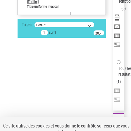
sélectio
[Thriller]
Pays
Titre uniforme musical
(
0
)
ne s'applique pas
Sauvegarder votre recherche
Tri par :
Défaut
AFFINER
sur 1
20
résultats/page
Type de notice d'autorité
Œuvre
(1)
Titre uniforme musical
(1)
Statut de la notice d’autorité
Tous le
résultat
Pays
(
1
)
Auteur d’œuvre
Ce site utilise des cookies et vous donne le contrôle sur ceux que vous