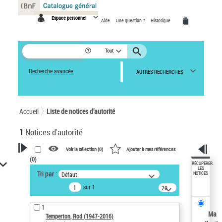
Panneau de gestion des cookies
Espace personnel
Aide
Une question ?
Historique
Tout
Recherche avancée
AUTRES RECHERCHES
Accueil
Liste de notices d’autorité
1
Notices d'autorité
Voir la sélection (
0
)
Ajouter à mes références
(
0
)
VOTRE RECHERCHE
RÉCUPÉRER
LES
Tri par :
Défaut
NOTICES
Recherche avancée dans les
sur 1
notices d’autorité
20
résultats/page
Œuvres liées à l'auteur :
1
Temperton, Rod (1947-2016)
Ma
Temperton, Rod (1947-2016)