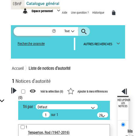
Panneau de gestion des cookies
Espace personnel
Aide
Une question ?
Historique
Tout
Recherche avancée
AUTRES RECHERCHES
Accueil
Liste de notices d’autorité
1
Notices d'autorité
Voir la sélection (
0
)
Ajouter à mes références
(
0
)
VOTRE RECHERCHE
RÉCUPÉRER
LES
Tri par :
Défaut
NOTICES
Recherche avancée dans les
sur 1
notices d’autorité
20
résultats/page
Œuvres liées à l'auteur :
1
Temperton, Rod (1947-2016)
Ma
Temperton, Rod (1947-2016)