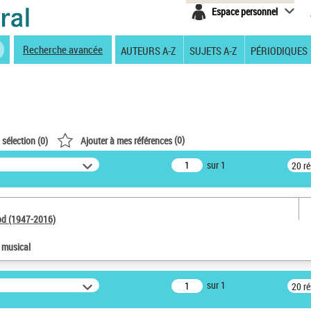
Espace personnel
Recherche avancée
AUTEURS A-Z
SUJETS A-Z
PÉRIODIQUES
(
0
)
 sélection (
0
)
Ajouter à mes références
sur 1
20 r
od (1947-2016)
e musical
sur 1
20 r