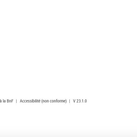
 à la BnF
|
Accessibilité (non conforme)
|
V 23.1.0