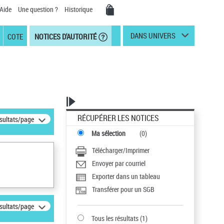
Aide
Une question ?
Historique
DANS UNIVERS
COTE
NOTICES D'AUTORITÉ
RÉCUPÉRER LES NOTICES
ésultats/page
Ma sélection
(
0
)
Télécharger/Imprimer
Envoyer par courriel
Exporter dans un tableau
Transférer pour un SGB
ésultats/page
Tous les résultats
(
1
)