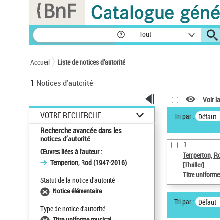
Panneau de gestion des cookies
Tout
Accueil
Liste de notices d’autorité
1
Notices d'autorité
Voir la
VOTRE RECHERCHE
Tri par :
Défaut
Recherche avancée dans les
notices d’autorité
1
Œuvres liées à l'auteur :
Temperton, R
Temperton, Rod (1947-2016)
[Thriller]
Titre uniform
Statut de la notice d’autorité
Notice élémentaire
Tri par :
Défaut
Type de notice d'autorité
Titre uniforme musical