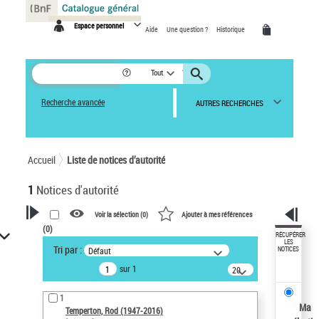
Panneau de gestion des cookies
Espace personnel
Aide
Une question ?
Historique
Tout
Recherche avancée
AUTRES RECHERCHES
Accueil
Liste de notices d’autorité
1
Notices d'autorité
Voir la sélection (
0
)
Ajouter à mes références
(
0
)
VOTRE RECHERCHE
RÉCUPÉRER
LES
Tri par :
Défaut
NOTICES
Recherche avancée dans les
sur 1
notices d’autorité
20
résultats/page
Œuvres liées à l'auteur :
1
Temperton, Rod (1947-2016)
Ma
Temperton, Rod (1947-2016)