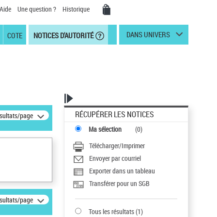
Aide
Une question ?
Historique
DANS UNIVERS
COTE
NOTICES D'AUTORITÉ
RÉCUPÉRER LES NOTICES
ésultats/page
Ma sélection
(
0
)
Télécharger/Imprimer
Envoyer par courriel
Exporter dans un tableau
Transférer pour un SGB
ésultats/page
Tous les résultats
(
1
)