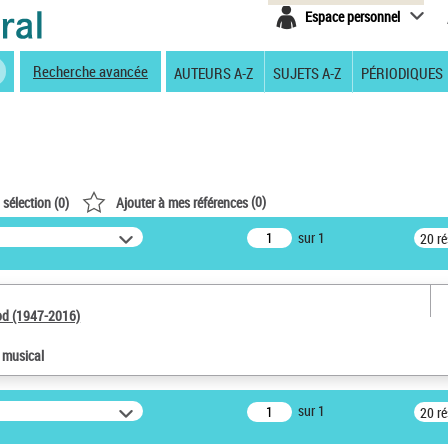
Espace personnel
Recherche avancée
AUTEURS A-Z
SUJETS A-Z
PÉRIODIQUES
(
0
)
 sélection (
0
)
Ajouter à mes références
sur 1
20 r
od (1947-2016)
e musical
sur 1
20 r