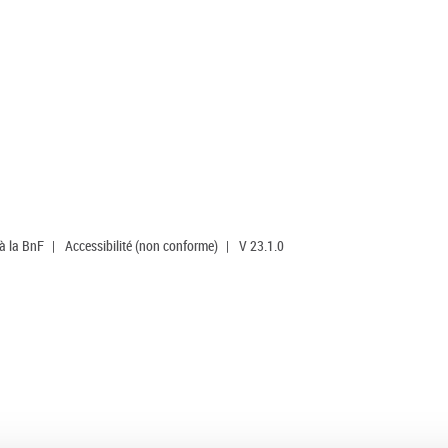
 à la BnF
|
Accessibilité (non conforme)
|
V 23.1.0