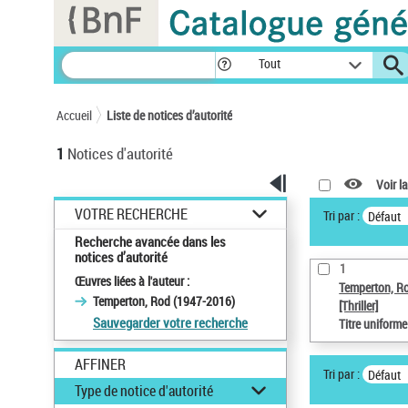
Panneau de gestion des cookies
Tout
Accueil
Liste de notices d’autorité
1
Notices d'autorité
Voir la
VOTRE RECHERCHE
Tri par :
Défaut
Recherche avancée dans les
notices d’autorité
1
Œuvres liées à l'auteur :
Temperton, R
Temperton, Rod (1947-2016)
[Thriller]
Sauvegarder votre recherche
Titre uniform
AFFINER
Tri par :
Défaut
Type de notice d'autorité