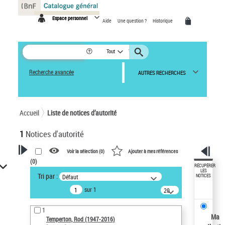
Panneau de gestion des cookies
Espace personnel
Aide
Une question ?
Historique
Tout
Recherche avancée
AUTRES RECHERCHES
Accueil
Liste de notices d’autorité
1
Notices d'autorité
Voir la sélection (
0
)
Ajouter à mes références
(
0
)
VOTRE RECHERCHE
RÉCUPÉRER
LES
Tri par :
Défaut
NOTICES
Recherche avancée dans les
sur 1
notices d’autorité
20
résultats/page
Œuvres liées à l'auteur :
1
Temperton, Rod (1947-2016)
Ma
Temperton, Rod (1947-2016)