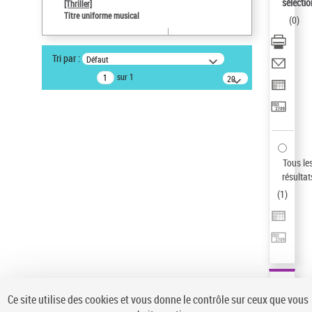
sélectio
[Thriller]
Pays
Titre uniforme musical
(
0
)
ne s'applique pas
Sauvegarder votre recherche
Tri par :
Défaut
AFFINER
sur 1
20
résultats/page
Type de notice d'autorité
Œuvre
(1)
Titre uniforme musical
(1)
Statut de la notice d’autorité
Tous le
résultat
Pays
(
1
)
Auteur d’œuvre
Ce site utilise des cookies et vous donne le contrôle sur ceux que vous