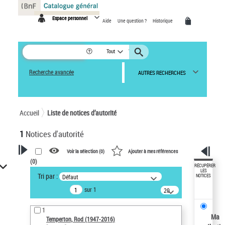
Panneau de gestion des cookies
Espace personnel
Aide
Une question ?
Historique
Tout
Recherche avancée
AUTRES RECHERCHES
Accueil
Liste de notices d’autorité
1
Notices d'autorité
Voir la sélection (
0
)
Ajouter à mes références
(
0
)
VOTRE RECHERCHE
RÉCUPÉRER
LES
Tri par :
Défaut
NOTICES
Recherche avancée dans les
sur 1
notices d’autorité
20
résultats/page
Œuvres liées à l'auteur :
1
Temperton, Rod (1947-2016)
Ma
Temperton, Rod (1947-2016)