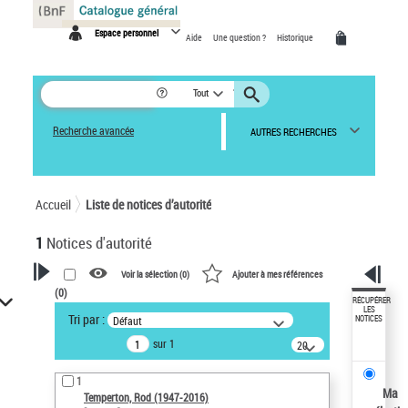
Panneau de gestion des cookies
Espace personnel
Aide
Une question ?
Historique
Tout
Recherche avancée
AUTRES RECHERCHES
Accueil
Liste de notices d’autorité
1
Notices d'autorité
Voir la sélection (
0
)
Ajouter à mes références
(
0
)
VOTRE RECHERCHE
RÉCUPÉRER
LES
Tri par :
Défaut
NOTICES
Recherche avancée dans les
sur 1
notices d’autorité
20
résultats/page
Œuvres liées à l'auteur :
1
Temperton, Rod (1947-2016)
Ma
Temperton, Rod (1947-2016)