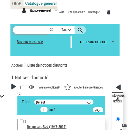
Panneau de gestion des cookies
Espace personnel
Aide
Une question ?
Historique
Tout
Recherche avancée
AUTRES RECHERCHES
Accueil
Liste de notices d’autorité
1
Notices d'autorité
Voir la sélection (
0
)
Ajouter à mes références
(
0
)
VOTRE RECHERCHE
RÉCUPÉRER
LES
Tri par :
Défaut
NOTICES
Recherche avancée dans les
sur 1
notices d’autorité
20
résultats/page
Œuvres liées à l'auteur :
1
Temperton, Rod (1947-2016)
Ma
Temperton, Rod (1947-2016)