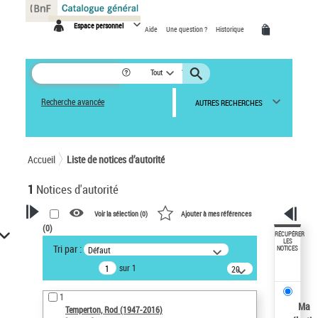
Panneau de gestion des cookies
Espace personnel
Aide
Une question ?
Historique
Tout
Recherche avancée
AUTRES RECHERCHES
Accueil
Liste de notices d’autorité
1
Notices d'autorité
Voir la sélection (
0
)
Ajouter à mes références
(
0
)
VOTRE RECHERCHE
RÉCUPÉRER
LES
Tri par :
Défaut
NOTICES
Recherche avancée dans les
sur 1
notices d’autorité
20
résultats/page
Œuvres liées à l'auteur :
1
Temperton, Rod (1947-2016)
Ma
Temperton, Rod (1947-2016)