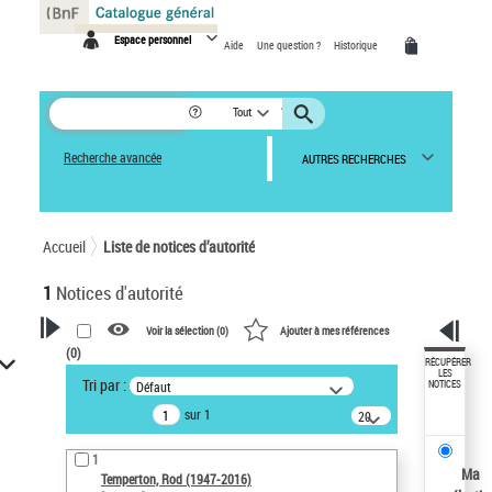
Panneau de gestion des cookies
Espace personnel
Aide
Une question ?
Historique
Tout
Recherche avancée
AUTRES RECHERCHES
Accueil
Liste de notices d’autorité
1
Notices d'autorité
Voir la sélection (
0
)
Ajouter à mes références
(
0
)
VOTRE RECHERCHE
RÉCUPÉRER
LES
Tri par :
Défaut
NOTICES
Recherche avancée dans les
sur 1
notices d’autorité
20
résultats/page
Œuvres liées à l'auteur :
1
Temperton, Rod (1947-2016)
Ma
Temperton, Rod (1947-2016)