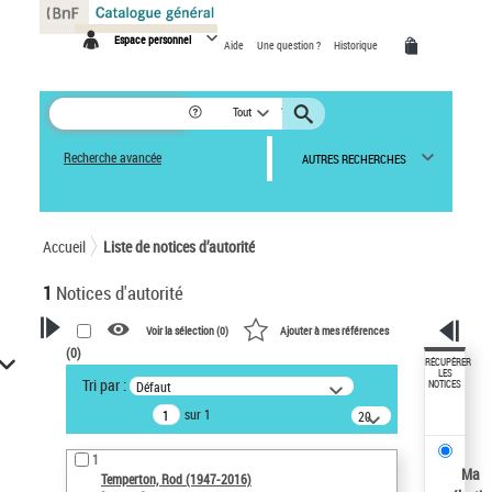
Panneau de gestion des cookies
Espace personnel
Aide
Une question ?
Historique
Tout
Recherche avancée
AUTRES RECHERCHES
Accueil
Liste de notices d’autorité
1
Notices d'autorité
Voir la sélection (
0
)
Ajouter à mes références
(
0
)
VOTRE RECHERCHE
RÉCUPÉRER
LES
Tri par :
Défaut
NOTICES
Recherche avancée dans les
sur 1
notices d’autorité
20
résultats/page
Œuvres liées à l'auteur :
1
Temperton, Rod (1947-2016)
Ma
Temperton, Rod (1947-2016)