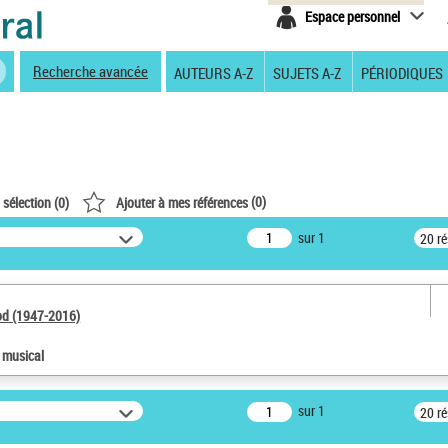
Espace personnel
Recherche avancée
AUTEURS A-Z
SUJETS A-Z
PÉRIODIQUES
(
0
)
 sélection (
0
)
Ajouter à mes références
sur 1
20 r
od (1947-2016)
e musical
sur 1
20 r