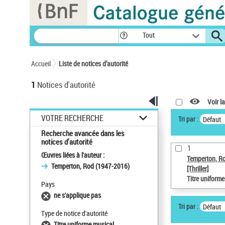
Panneau de gestion des cookies
Tout
Accueil
Liste de notices d’autorité
1
Notices d'autorité
Voir la
VOTRE RECHERCHE
Tri par :
Défaut
Recherche avancée dans les
notices d’autorité
1
Œuvres liées à l'auteur :
Temperton, R
Temperton, Rod (1947-2016)
[Thriller]
Titre uniform
Pays
ne s'applique pas
Tri par :
Défaut
Type de notice d'autorité
Titre uniforme musical