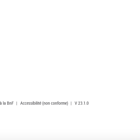
 à la BnF
|
Accessibilité (non conforme)
|
V 23.1.0