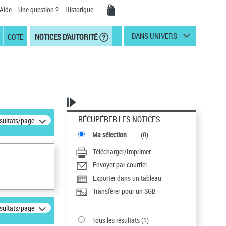
Aide
Une question ?
Historique
DANS UNIVERS
COTE
NOTICES D'AUTORITÉ
RÉCUPÉRER LES NOTICES
ésultats/page
Ma sélection
(
0
)
Télécharger/Imprimer
Envoyer par courriel
Exporter dans un tableau
Transférer pour un SGB
ésultats/page
Tous les résultats
(
1
)