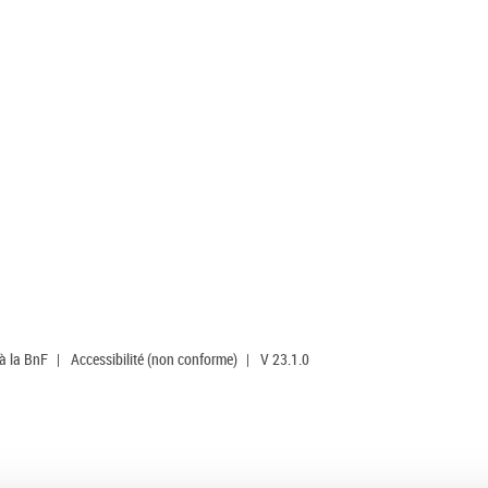
 à la BnF
|
Accessibilité (non conforme)
|
V 23.1.0