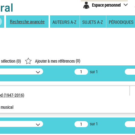
Espace personnel
Recherche avancée
AUTEURS A-Z
SUJETS A-Z
PÉRIODIQUES
(
0
)
 sélection (
0
)
Ajouter à mes références
sur 1
od (1947-2016)
e musical
sur 1