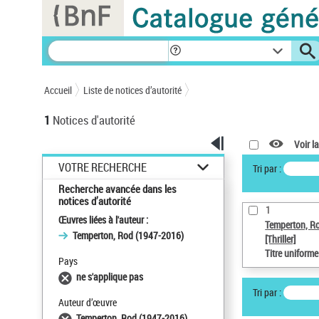
Panneau de gestion des cookies
Accueil
Liste de notices d’autorité
1
Notices d'autorité
Voir la
VOTRE RECHERCHE
Tri par :
Recherche avancée dans les
notices d’autorité
1
Œuvres liées à l'auteur :
Temperton, R
Temperton, Rod (1947-2016)
[Thriller]
Titre uniform
Pays
ne s'applique pas
Tri par :
Auteur d’œuvre
Temperton, Rod (1947-2016)