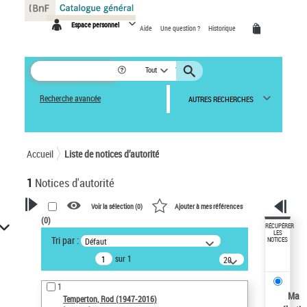
Panneau de gestion des cookies
Espace personnel
Aide
Une question ?
Historique
Tout
Recherche avancée
AUTRES RECHERCHES
Accueil
Liste de notices d’autorité
1
Notices d'autorité
Voir la sélection (
0
)
Ajouter à mes références
(
0
)
VOTRE RECHERCHE
RÉCUPÉRER
LES
Tri par :
Défaut
NOTICES
Recherche avancée dans les
sur 1
notices d’autorité
20
résultats/page
Œuvres liées à l'auteur :
1
Temperton, Rod (1947-2016)
Ma
Temperton, Rod (1947-2016)