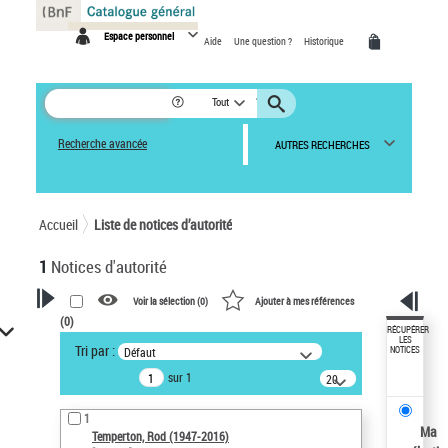
Panneau de gestion des cookies
Espace personnel
Aide
Une question ?
Historique
Tout
Recherche avancée
AUTRES RECHERCHES
Accueil
Liste de notices d’autorité
1
Notices d'autorité
Voir la sélection (
0
)
Ajouter à mes références
(
0
)
VOTRE RECHERCHE
RÉCUPÉRER
LES
Tri par :
Défaut
NOTICES
Recherche avancée dans les
sur 1
notices d’autorité
20
résultats/page
Œuvres liées à l'auteur :
1
Temperton, Rod (1947-2016)
Ma
Temperton, Rod (1947-2016)